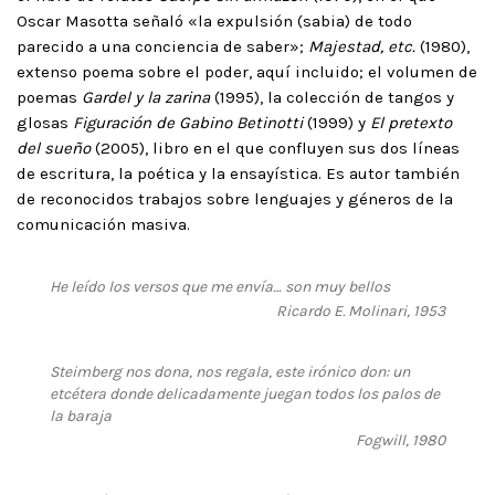
Oscar Masotta señaló «la expulsión (sabia) de todo
parecido a una conciencia de saber»;
Majestad, etc.
(1980),
extenso poema sobre el poder, aquí incluido; el volumen de
poemas
Gardel y la zarina
(1995), la colección de tangos y
glosas
Figuración de Gabino Betinotti
(1999) y
El pretexto
del sueño
(2005), libro en el que confluyen sus dos líneas
de escritura, la poética y la ensayística. Es autor también
de reconocidos trabajos sobre lenguajes y géneros de la
comunicación masiva.
He leído los versos que me envía… son muy bellos
Ricardo E. Molinari, 1953
Steimberg nos dona, nos regala, este irónico don: un
etcétera donde delicadamente juegan todos los palos de
la baraja
Fogwill, 1980