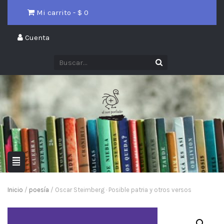
Mi carrito - $
0
Cuenta
Inicio
/
poesía
/ Oscar Steimberg · Posible patria y otros versos