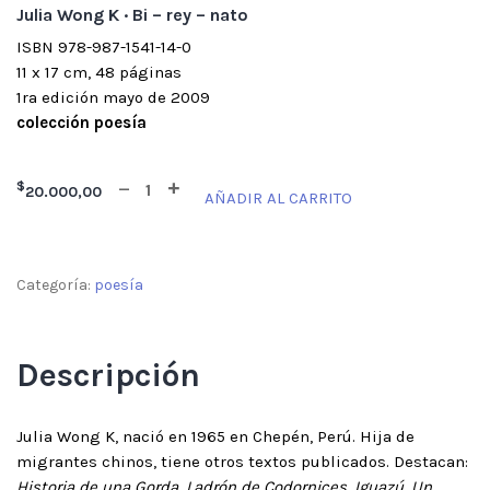
Julia Wong K · Bi – rey – nato
ISBN 978-987-1541-14-0
11 x 17 cm, 48 páginas
1ra edición mayo de 2009
colección poesía
$
20.000,00
AÑADIR AL CARRITO
Categoría:
poesía
Descripción
Julia Wong K, nació en 1965 en Chepén, Perú. Hija de
migrantes chinos, tiene otros textos publicados. Destacan:
Historia de una Gorda
,
Ladrón de Codornices
,
Iguazú
,
Un