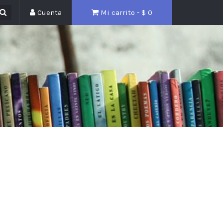
Cuenta
Mi carrito - $
0