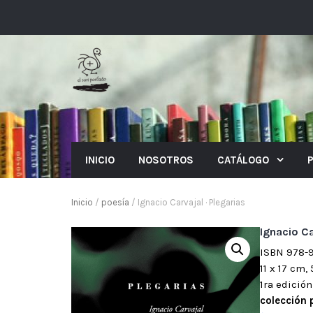
INICIO
NOSOTROS
CATÁLOGO
Inicio
/
poesía
/ Ignacio Carvajal · Plegarias
Ignacio Ca
ISBN 978-
11 x 17 cm,
1ra edició
colección 