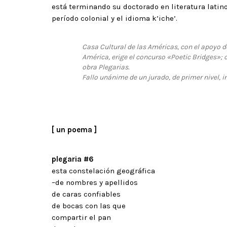
está terminando su doctorado en literatura latin
período colonial y el idioma k’iche’.
Casa Cultural de las Américas, con el apoyo d
América, erige el concurso «Poetic Bridges»; c
obra
Plegarias
.
Fallo unánime de un jurado, de primer nivel,
[ un poema ]
plegaria #6
esta constelación geográfica
–de nombres y apellidos
de caras confiables
de bocas con las que
compartir el pan