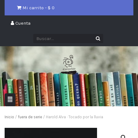
Mi carrito - $
0
Cuenta
Inicio
/
fuera de serie
/ Harold Alva · Tocado por la lluvia