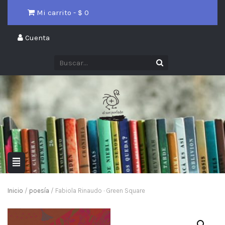
Mi carrito - $
0
Cuenta
Inicio
/
poesía
/ Fabiola Rinaudo · Green Square