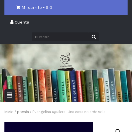
Mi carrito - $
0
Cuenta
Inicio
/
poesía
/ Evangelina Aguilera · Una casa no arde sola