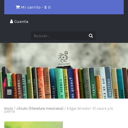
Mi carrito - $
0
Cuenta
Inicio
/
círculo (literatura mexicana)
/ Edgar Amador · El sauce y la
palma