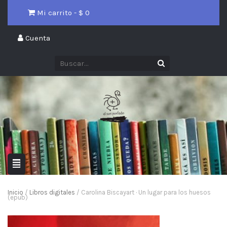
Mi carrito - $
0
Cuenta
Inicio
/
Libros digitales
/ Carolina Biscayart · Un lugar para los huesos
(epub)