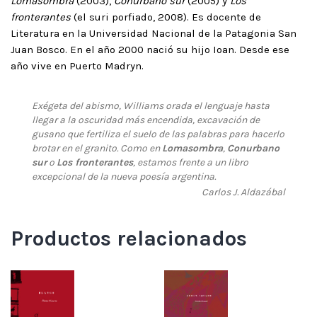
Lomasombra
(2003),
Conurbano sur
(2005) y
Los
fronterantes
(el suri porfiado, 2008). Es docente de
Literatura en la Universidad Nacional de la Patagonia San
Juan Bosco. En el año 2000 nació su hijo Ioan. Desde ese
año vive en Puerto Madryn.
Exégeta del abismo, Williams orada el lenguaje hasta
llegar a la oscuridad más encendida, excavación de
gusano que fertiliza el suelo de las palabras para hacerlo
brotar en el granito. Como en
Lomasombra
,
Conurbano
sur
o
Los fronterantes
, estamos frente a un libro
excepcional de la nueva poesía argentina.
Carlos J. Aldazábal
Productos relacionados