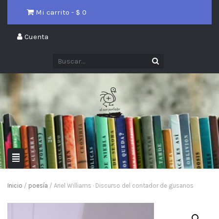
Mi carrito - $
0
Cuenta
Inicio
/
poesía
/ Ariel Williams · Discurso del contador de gusanos